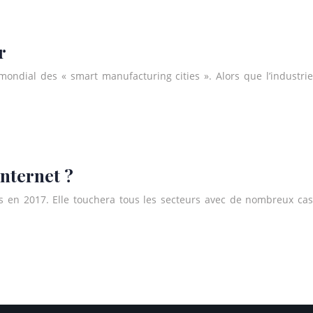
r
mondial des « smart manufacturing cities ». Alors que l’industrie
Internet ?
ités en 2017. Elle touchera tous les secteurs avec de nombreux cas