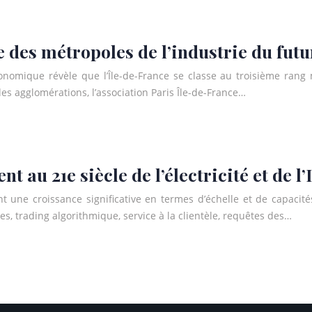
e des métropoles de l’industrie du futu
conomique révèle que l’Île-de-France se classe au troisième rang 
es agglomérations, l’association Paris Île-de-France…
ent au 21e siècle de l’électricité et de l’
ront une croissance significative en termes d’échelle et de capac
es, trading algorithmique, service à la clientèle, requêtes des…